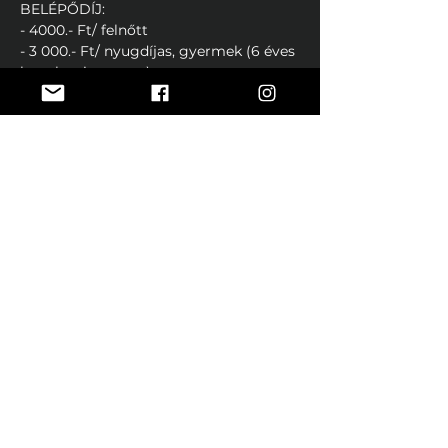
BELÉPŐDÍJ:
- 4000.- Ft/ felnőtt
- 3 000.- Ft/ nyugdíjas, gyermek (6 éves 
kor alatt ingyenes) 
Fellépőknek és versenyzőknek: 
INGYENES
DÍJAZÁS:
-érem, kupa, oklevél, meglepetés
Kérdés esetén keressétek Hegedűs 
Imrét +36 70 623 5656
E-mail: 
movedance.hungary@gmail.com